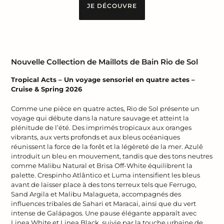
JE DÉCOUVRE
Nouvelle Collection de Maillots de Bain Rio de Sol
Tropical Acts – Un voyage sensoriel en quatre actes –
Cruise & Spring 2026
Comme une pièce en quatre actes, Rio de Sol présente un
voyage qui débute dans la nature sauvage et atteint la
plénitude de l’été. Des imprimés tropicaux aux oranges
vibrants, aux verts profonds et aux bleus océaniques
réunissent la force de la forêt et la légèreté de la mer. Azulê
introduit un bleu en mouvement, tandis que des tons neutres
comme Malibu Natural et Brisa Off-White équilibrent la
palette. Crespinho Atlântico et Luma intensifient les bleus
avant de laisser place à des tons terreux tels que Ferrugo,
Sand Argila et Malibu Malagueta, accompagnés des
influences tribales de Sahari et Maracai, ainsi que du vert
intense de Galápagos. Une pause élégante apparaît avec
Linea White et Linea Black, suivie par la touche urbaine de