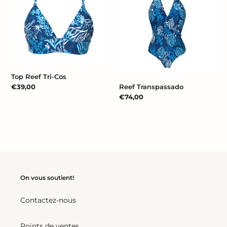
Tri-
Cos
Top Reef Tri-Cos
Reef Transpassado
Prix
€39,00
normal
Prix
€74,00
normal
On vous soutient!
Contactez-nous
Points de ventes