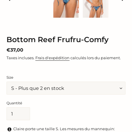
DIAPOSITIVE
DIAP
PRÉCÉDENTE
SUIV
Bottom Reef Frufru-Comfy
Prix
€37,00
normal
Taxes incluses.
Frais d'expédition
calculés lors du paiement.
Size
Quantité
Claire porte une taille S. Les mesures du mannequin: