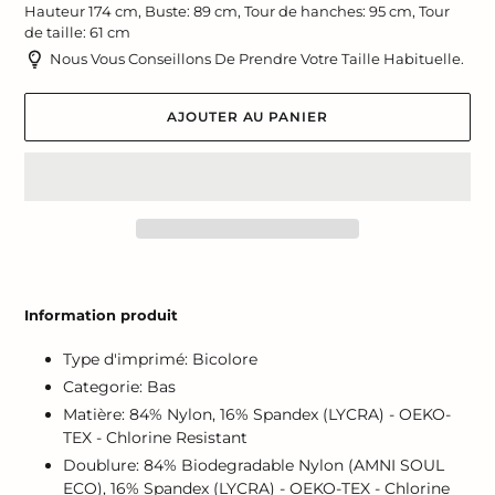
Hauteur 174 cm, Buste: 89 cm, Tour de hanches: 95 cm, Tour
de taille: 61 cm
Nous Vous Conseillons De Prendre Votre Taille Habituelle.
AJOUTER AU PANIER
Ajout
d'un
Information produit
produit
à
Type d'imprimé: Bicolore
votre
Categorie: Bas
panier
Matière: 84% Nylon, 16% Spandex (LYCRA) - OEKO-
TEX - Chlorine Resistant
Doublure: 84% Biodegradable Nylon (AMNI SOUL
ECO), 16% Spandex (LYCRA) - OEKO-TEX - Chlorine