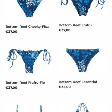
Fixa
Bottom Reef Frufru
Bottom Reef Cheeky-Fixa
Prix
€37,00
Prix
€37,00
normal
normal
Bottom
Bottom
Reef
Reef
Frufru-
Essential
Fio
Bottom Reef Essential
Bottom Reef Frufru-Fio
Prix
€35,00
Prix
€37,00
normal
normal
Top
Reef
Reef
Transpassado