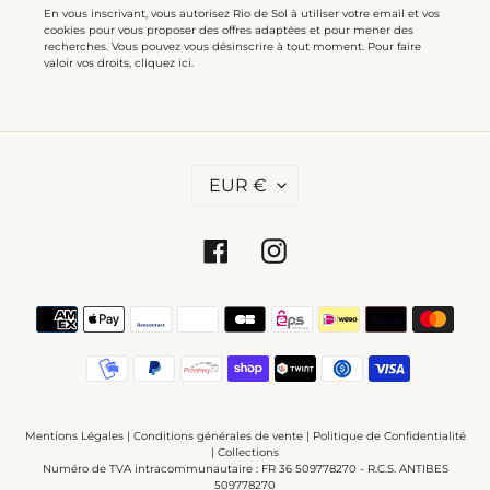
En vous inscrivant, vous autorisez Rio de Sol à utiliser votre email et vos
cookies pour vous proposer des offres adaptées et pour mener des
recherches. Vous pouvez vous désinscrire à tout moment. Pour faire
valoir vos droits,
cliquez ici
.
D
EUR €
E
V
I
S
Facebook
Instagram
E
Moyens
de
paiement
Mentions Légales
|
Conditions générales de vente
|
Politique de Confidentialité
|
Collections
Numéro de TVA intracommunautaire : FR 36 509778270 - R.C.S. ANTIBES
509778270