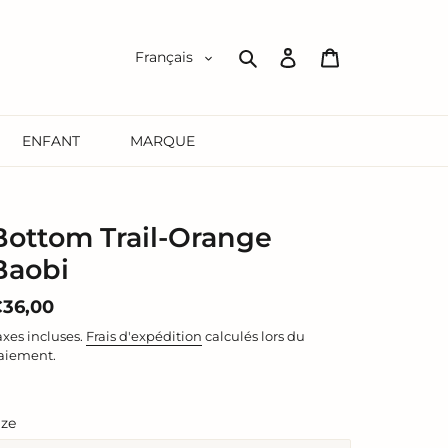
Se
Panier
Français
connecter
Rechercher
ENFANT
MARQUE
Bottom Trail-Orange
Baobi
rix
36,00
ormal
axes incluses.
Frais d'expédition
calculés lors du
aiement.
ize