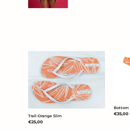
Trail-
Bottom
Orange
Trail-
Slim
Orange
Essentia
Bottom 
Prix
€35,00
Trail-Orange Slim
normal
Prix
€25,00
normal