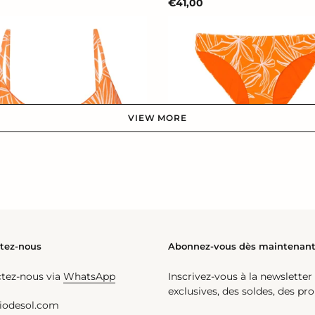
Prix
€41,00
normal
Bottom
Trail-
Orange
Essential-
Comfy
VIEW MORE
Bottom Trail-Orange Essentia
Prix
€35,00
normal
l-Orange Tank-Tie
tez-nous
Abonnez-vous dès maintenan
tez-nous via
WhatsApp
Inscrivez-vous à la newsletter
exclusives, des soldes, des p
iodesol.com