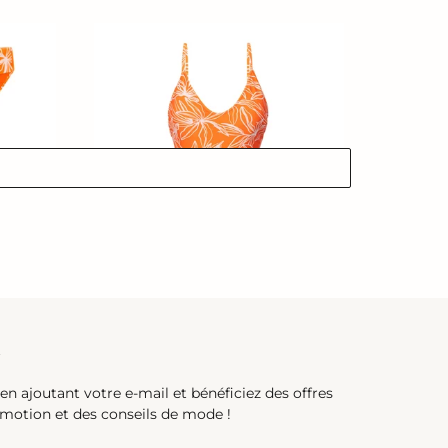
Trail-
Orange
Hype
l-Comfy
Trail-Orange Hype
Prix
€75,00
normal
t
 en ajoutant votre e-mail et bénéficiez des offres
romotion et des conseils de mode !