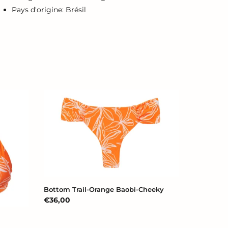
Pays d'origine: Brésil
Bottom
Trail-
Orange
Baobi-
Cheeky
Bottom Trail-Orange Baobi-Cheeky
Prix
€36,00
normal