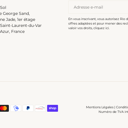
 Sol
ée George Sand,
En vous inscrivant, vous autorisez Rio 
e Jade, 1er étage
offres adaptées et pour mener des rec
Saint-Laurent-du-Var
valoir vos droits,
cliquez ici
.
'Azur, France
Trail-Orange Ibiza-Comfy
Mentions Légales
|
Conditi
Numéro de TVA int