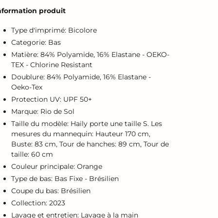
'un
nformation produit
roduit
Type d'imprimé: Bicolore
otre
Categorie: Bas
anier
Matière: 84% Polyamide, 16% Elastane - OEKO-
TEX - Chlorine Resistant
Doublure: 84% Polyamide, 16% Elastane -
Oeko-Tex
Protection UV: UPF 50+
Marque: Rio de Sol
Taille du modèle: Haily porte une taille S. Les
mesures du mannequin: Hauteur 170 cm,
Buste: 83 cm, Tour de hanches: 89 cm, Tour de
taille: 60 cm
Couleur principale: Orange
Type de bas: Bas Fixe - Brésilien
Coupe du bas: Brésilien
Collection: 2023
Lavage et entretien: Lavage à la main