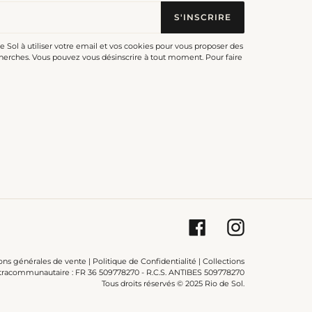
S'INSCRIRE
de Sol à utiliser votre email et vos cookies pour vous proposer des
herches. Vous pouvez vous désinscrire à tout moment. Pour faire
Facebook
Instagram
ons générales de vente
|
Politique de Confidentialité
|
Collections
racommunautaire : FR 36 509778270 - R.C.S. ANTIBES 509778270
Tous droits réservés © 2025 Rio de Sol.