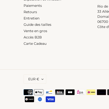
Comfy
Paiements
Rio de
33 All
Retours
Domain
Entretien
06700 
Guide des tailles
Côte d
Bottom 
Vente en gros
Prix
€35,00
Accès B2B
normal
Top Trail-Orange Amelia
Carte Cadeau
Prix
€43,00
normal
D
EUR €
E
V
I
Moyens
S
de
E
paiement