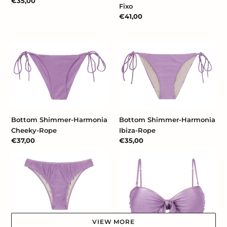
Prix
€35,00
Fixo
normal
Prix
€41,00
normal
Bottom
Bottom
Shimmer-
Shimmer-
Harmonia
Harmonia
Cheeky-
Ibiza-
Rope
Rope
Bottom Shimmer-Harmonia
Bottom Shimmer-Harmonia
Cheeky-Rope
Ibiza-Rope
Prix
€37,00
Prix
€35,00
normal
normal
Bottom
Top
Shimmer-
Shimmer-
Harmonia
Harmonia
Essential
Bandeau-
Knot
VIEW MORE