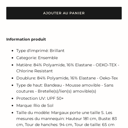
AJOUTER AU PANIER
Ajout
d'un
Information produit
produit
à
Type d'imprimé: Brillant
votre
Categorie: Ensemble
panier
Matière: 84% Polyamide, 16% Elastane - OEKO-TEX -
Chlorine Resistant
Doublure: 84% Polyamide, 16% Elastane - Oeko-Tex
Type de haut: Bandeau - Mousse amovible - Sans
coutures - Bretelle(s)/lien(s) amovible(s)
Protection UV: UPF 50+
Marque: Rio de Sol
Taille du modèle: Margaux porte une taille S. Les
mesures du mannequin: Hauteur 181 cm, Buste: 83
cm, Tour de hanches: 94 cm, Tour de taille: 65 cm