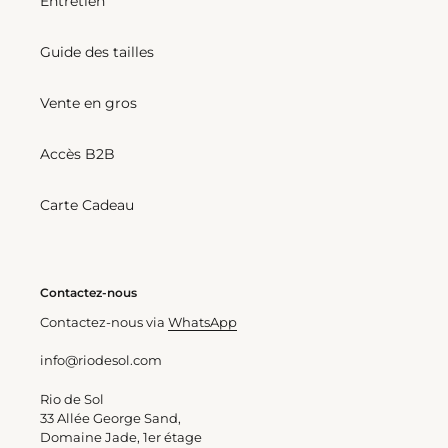
Entretien
Frufru
Frufru-
Fio
Guide des tailles
Bottom Shimmer-Harmonia
Vente en gros
Frufru-Fio
Prix
€37,00
Top Shimmer-Harmonia
Accès B2B
normal
Frufru
Prix
€39,00
normal
Carte Cadeau
Shimmer-
Bottom
Harmonia
Shimmer-
Zoe
Harmonia
Contactez-nous
Belted-
Contactez-nous via
WhatsApp
High-
Waist
info@riodesol.com
Bottom Shimmer-Harmonia
Rio de Sol
Belted-High-Waist
33 Allée George Sand,
Prix
€38,00
Domaine Jade, 1er étage
Shimmer-Harmonia Zoe