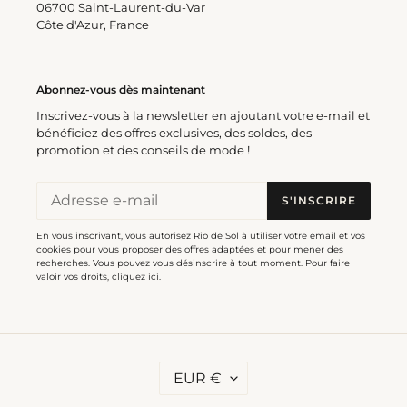
normal
06700 Saint-Laurent-du-Var
Prix
€85,00
Côte d'Azur, France
normal
Top
Bottom
Abonnez-vous dès maintenant
Shimmer-
Shimmer-
Harmonia
Harmonia
Inscrivez-vous à la newsletter en ajoutant votre e-mail et
Twist
Cheeky-
bénéficiez des offres exclusives, des soldes, des
Tie
promotion et des conseils de mode !
Bottom Shimmer-Harmonia
S'INSCRIRE
Cheeky-Tie
Top Shimmer-Harmonia
En vous inscrivant, vous autorisez Rio de Sol à utiliser votre email et vos
Prix
€37,00
Twist
cookies pour vous proposer des offres adaptées et pour mener des
normal
recherches. Vous pouvez vous désinscrire à tout moment. Pour faire
Prix
€40,00
valoir vos droits,
cliquez ici
.
normal
Top
Bottom
Shimmer-
Shimmer-
Harmonia
Harmonia
D
EUR €
Tri-
Ibiza-
E
V
Inv
Comfy