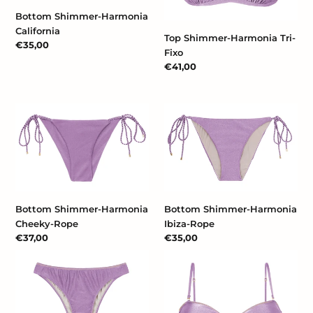
Bottom Shimmer-Harmonia
California
Top Shimmer-Harmonia Tri-
Prix
€35,00
Fixo
normal
Prix
€41,00
normal
Bottom
Bottom
Shimmer-
Shimmer-
Harmonia
Harmonia
Cheeky-
Ibiza-
Rope
Rope
Bottom Shimmer-Harmonia
Bottom Shimmer-Harmonia
Cheeky-Rope
Ibiza-Rope
Prix
€37,00
Prix
€35,00
normal
normal
Bottom
Top
Shimmer-
Shimmer-
Harmonia
Harmonia
Essential
Bandeau-