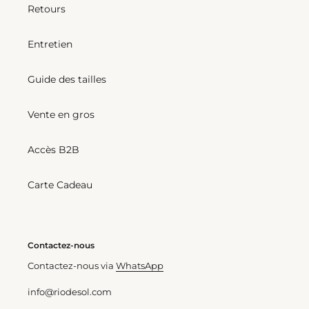
Top
Bottom
Retours
Shimmer-
Shimmer-
Harmonia
Harmonia
Entretien
Frufru
Frufru-
Fio
Guide des tailles
Bottom Shimmer-Harmonia
Vente en gros
Frufru-Fio
Prix
€37,00
Top Shimmer-Harmonia
Accès B2B
normal
Frufru
Prix
€39,00
normal
Carte Cadeau
Shimmer-
Bottom
Harmonia
Shimmer-
Zoe
Harmonia
Contactez-nous
Belted-
Contactez-nous via
WhatsApp
High-
Waist
info@riodesol.com