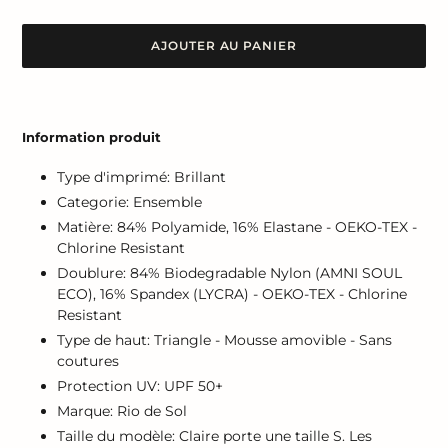
AJOUTER AU PANIER
Ajout
d'un
Information produit
produit
à
Type d'imprimé: Brillant
votre
Categorie: Ensemble
panier
Matière: 84% Polyamide, 16% Elastane - OEKO-TEX -
Chlorine Resistant
Doublure: 84% Biodegradable Nylon (AMNI SOUL
ECO), 16% Spandex (LYCRA) - OEKO-TEX - Chlorine
Resistant
Type de haut: Triangle - Mousse amovible - Sans
coutures
Protection UV: UPF 50+
Marque: Rio de Sol
Taille du modèle: Claire porte une taille S. Les