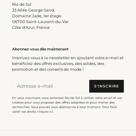
Bottom Shimmer-Harmonia
Rio de Sol
Belted-High-Waist
33 Allée George Sand,
Prix
€38,00
Domaine Jade, 1er étage
Shimmer-Harmonia Zoe
normal
06700 Saint-Laurent-du-Var
Prix
€85,00
Côte d'Azur, France
normal
Top
Bottom
Abonnez-vous dès maintenant
Shimmer-
Shimmer-
Harmonia
Harmonia
Inscrivez-vous à la newsletter en ajoutant votre e-mail et
Twist
Cheeky-
bénéficiez des offres exclusives, des soldes, des
Tie
promotion et des conseils de mode !
Bottom Shimmer-Harmonia
S'INSCRIRE
Cheeky-Tie
Top Shimmer-Harmonia
En vous inscrivant, vous autorisez Rio de Sol à utiliser votre email et vos
Prix
€37,00
Twist
cookies pour vous proposer des offres adaptées et pour mener des
normal
recherches. Vous pouvez vous désinscrire à tout moment. Pour faire
Prix
€40,00
valoir vos droits,
cliquez ici
.
normal
Top
Bottom
Shimmer-
Shimmer-